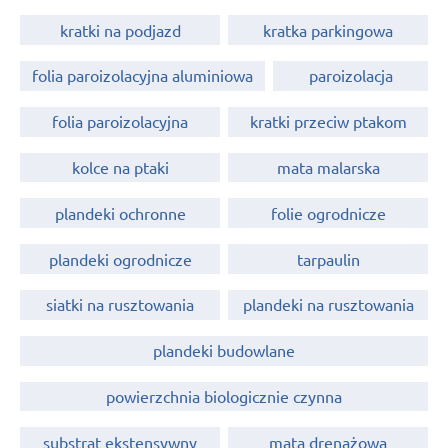
kratki na podjazd
kratka parkingowa
folia paroizolacyjna aluminiowa
paroizolacja
folia paroizolacyjna
kratki przeciw ptakom
kolce na ptaki
mata malarska
plandeki ochronne
folie ogrodnicze
plandeki ogrodnicze
tarpaulin
siatki na rusztowania
plandeki na rusztowania
plandeki budowlane
powierzchnia biologicznie czynna
substrat ekstensywny
mata drenażowa