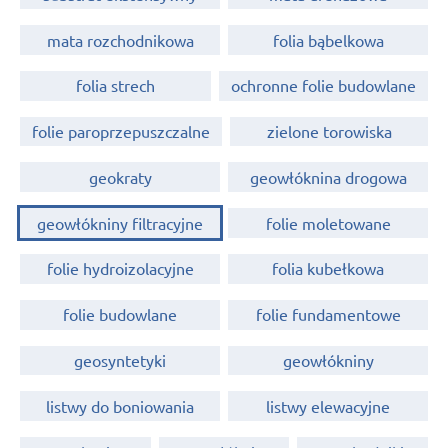
mata rozchodnikowa
folia bąbelkowa
folia strech
ochronne folie budowlane
folie paroprzepuszczalne
zielone torowiska
geokraty
geowłóknina drogowa
geowłókniny filtracyjne
folie moletowane
folie hydroizolacyjne
folia kubełkowa
folie budowlane
folie fundamentowe
geosyntetyki
geowłókniny
listwy do boniowania
listwy elewacyjne