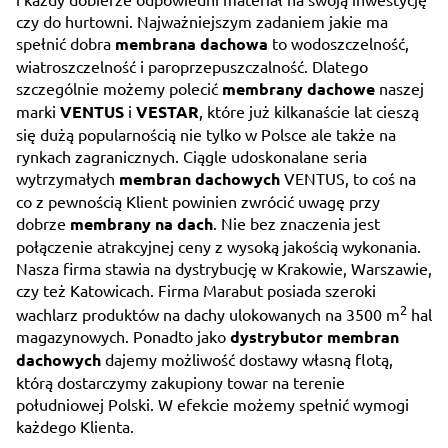
czy do hurtowni. Najważniejszym zadaniem jakie ma
spełnić dobra
membrana dachowa
to wodoszczelność,
wiatroszczelność i paroprzepuszczalność. Dlatego
szczególnie możemy polecić
membrany dachowe
naszej
marki
VENTUS
i
VESTAR
, które już kilkanaście lat cieszą
się dużą popularnością nie tylko w Polsce ale także na
rynkach zagranicznych. Ciągle udoskonalane seria
wytrzymałych
membran dachowych
VENTUS, to coś na
co z pewnością Klient powinien zwrócić uwagę przy
dobrze
membrany na dach
. Nie bez znaczenia jest
połączenie atrakcyjnej ceny z wysoką jakością wykonania.
Nasza firma stawia na dystrybucję w Krakowie, Warszawie,
czy też Katowicach. Firma Marabut posiada szeroki
2
wachlarz produktów na dachy ulokowanych na 3500 m
hal
magazynowych. Ponadto jako
dystrybutor membran
dachowych
dajemy możliwość dostawy własną flotą,
którą dostarczymy zakupiony towar na terenie
południowej Polski. W efekcie możemy spełnić wymogi
każdego Klienta.