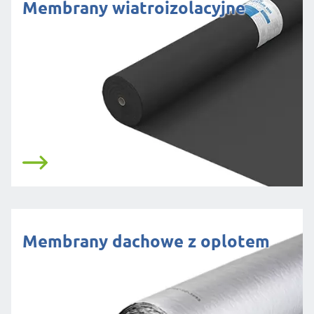
Membrany wiatroizolacyjne
Membrany dachowe z oplotem