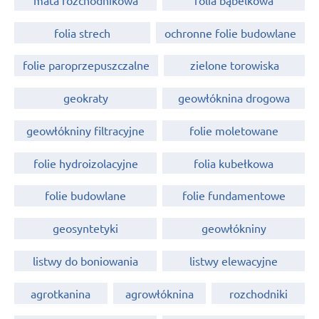
folia strech
ochronne folie budowlane
folie paroprzepuszczalne
zielone torowiska
geokraty
geowłóknina drogowa
geowłókniny filtracyjne
folie moletowane
folie hydroizolacyjne
folia kubełkowa
folie budowlane
folie fundamentowe
geosyntetyki
geowłókniny
listwy do boniowania
listwy elewacyjne
agrotkanina
agrowłóknina
rozchodniki