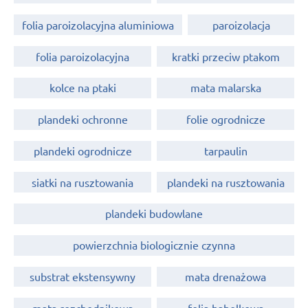
folia paroizolacyjna aluminiowa
paroizolacja
folia paroizolacyjna
kratki przeciw ptakom
kolce na ptaki
mata malarska
plandeki ochronne
folie ogrodnicze
plandeki ogrodnicze
tarpaulin
siatki na rusztowania
plandeki na rusztowania
plandeki budowlane
powierzchnia biologicznie czynna
substrat ekstensywny
mata drenażowa
mata rozchodnikowa
folia bąbelkowa