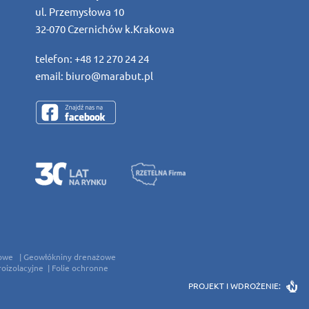
ul. Przemysłowa 10
32-070 Czernichów k.Krakowa
telefon:
+48 12 270 24 24
email:
biuro@marabut.pl
owe
Geowłókniny drenażowe
roizolacyjne
Folie ochronne
PROJEKT I WDROŻENIE: