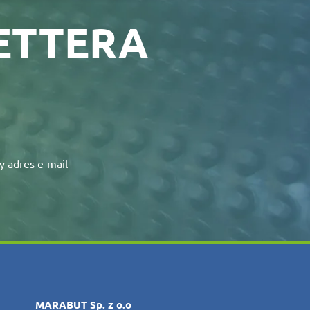
LETTERA
 adres e-mail
MARABUT Sp. z o.o