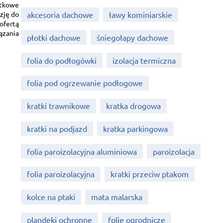
ątkowe
zję do
akcesoria dachowe
ławy kominiarskie
ofertą
ązania
płotki dachowe
śniegołapy dachowe
folia do podłogówki
izolacja termiczna
folia pod ogrzewanie podłogowe
kratki trawnikowe
kratka drogowa
kratki na podjazd
kratka parkingowa
folia paroizolacyjna aluminiowa
paroizolacja
folia paroizolacyjna
kratki przeciw ptakom
kolce na ptaki
mata malarska
plandeki ochronne
folie ogrodnicze