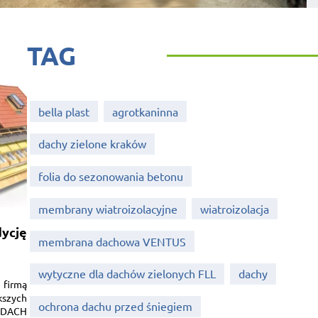
TAG
bella plast
agrotkaninna
dachy zielone kraków
folia do sezonowania betonu
membrany wiatroizolacyjne
wiatroizolacja
ycję
membrana dachowa VENTUS
wytyczne dla dachów zielonych FLL
dachy
 firmą
kszych
ochrona dachu przed śniegiem
h DACH