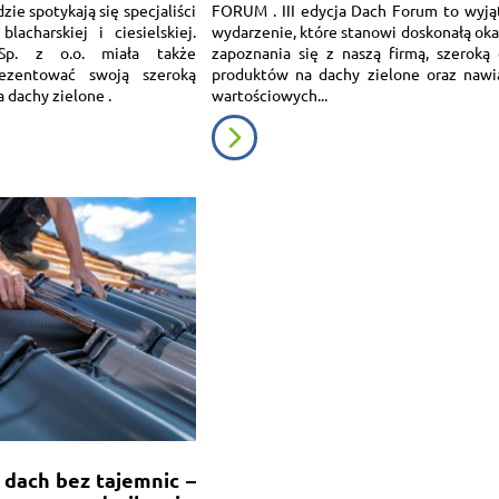
ie spotykają się specjaliści
FORUM . III edycja Dach Forum to wyj
blacharskiej i ciesielskiej.
wydarzenie, które stanowi doskonałą oka
Sp. z o.o. miała także
zapoznania się z naszą firmą, szeroką 
rezentować swoją szeroką
produktów na dachy zielone oraz nawi
 dachy zielone .
wartościowych...
dach bez tajemnic –