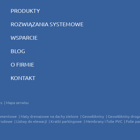
PRODUKTY
ROZWIĄZANIA SYSTEMOWE
WSPARCIE
BLOG
O FIRMIE
KONTAKT
es
Mapa serwisu
damentowe
Maty drenażowe na dachy zielone
Geowłókniny
Geowłókniny drog
grodowe
Listwy do elewacji
Kratki parkingowe
Membrany i folie PVC
Folie pa