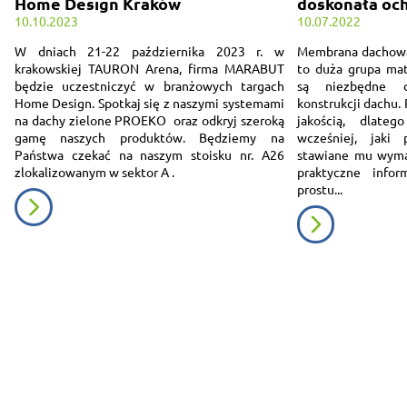
Home Design Kraków
doskonała och
10.10.2023
10.07.2022
W dniach 21-22 października 2023 r. w
Membrana dachowa c
krakowskiej TAURON Arena, firma MARABUT
to duża grupa mat
będzie uczestniczyć w branżowych targach
są niezbędne d
Home Design. Spotkaj się z naszymi systemami
konstrukcji dachu.
na dachy zielone PROEKO oraz odkryj szeroką
jakością, dlate
gamę naszych produktów. Będziemy na
wcześniej, jaki
Państwa czekać na naszym stoisku nr. A26
stawiane mu wymag
zlokalizowanym w sektor A .
praktyczne info
prostu...