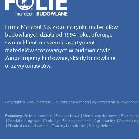
Firma Marabut Sp. z o.o. na rynku materiałów
budowlanych działa od 1994 roku, oferując
swoim klientom szeroki asortyment
materiałów stosowanych w budownictwie.
Zaopatrujemy hurtownie, składy budowlane
oraz wykonawców.
Copyright © 2026
Marabut
Polityka prywatności i wykorzystania plików cooki
Polecamy:
Folie budowlane
Folia dachowa
Membrany dachowe
Folie fun
Geosiatki drogowe
Geokraty
Folie ogrodnicze
Agrotkaniny
Obrzeża o
Plandeki na rusztowania
Tkaniny techniczne
Dachy zielone