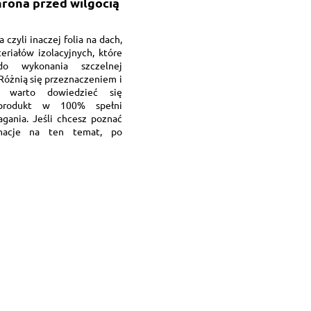
rona przed wilgocią
zyli inaczej folia na dach,
eriałów izolacyjnych, które
o wykonania szczelnej
 Różnią się przeznaczeniem i
go warto dowiedzieć się
 produkt w 100% spełni
ania. Jeśli chcesz poznać
rmacje na ten temat, po