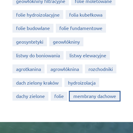
geowłókniny filtracyjne
folie moletowane
folie hydroizolacyjne
folia kubełkowa
folie budowlane
folie fundamentowe
geosyntetyki
geowłókniny
listwy do boniowania
listwy elewacyjne
agrotkanina
agrowłóknina
rozchodniki
dach zielony kraków
hydroizolacja
dachy zielone
folie
membrany dachowe