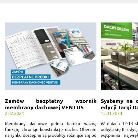
Zamów bezpłatny wzornik
Systemy na d
membrany dachowej VENTUS
edycji Targi 
2.02.2024
15.01.2024
Membrany dachowe pełnią bardzo ważną
W dniach 12-13 st
funkcję chroniąc konstrukcję dachu. Obecnie
odbyła się III edy
na rynku dostępne są produkty różniące się od
wątpienia najwi