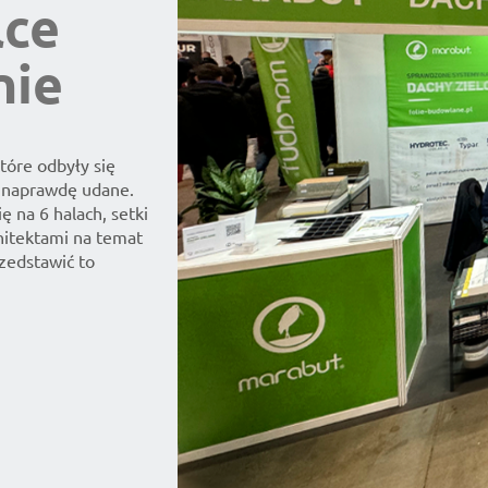
lce
nie
tóre odbyły się
 naprawdę udane.
ę na 6 halach, setki
hitektami na temat
zedstawić to