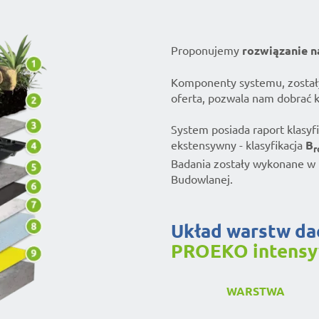
Proponujemy
rozwiązanie n
Komponenty systemu, zostały
oferta, pozwala nam dobrać 
System posiada raport klasyf
ekstensywny - klasyfikacja
B
r
Badania zostały wykonane w 
Budowlanej.
Układ warstw da
PROEKO intens
WARSTWA