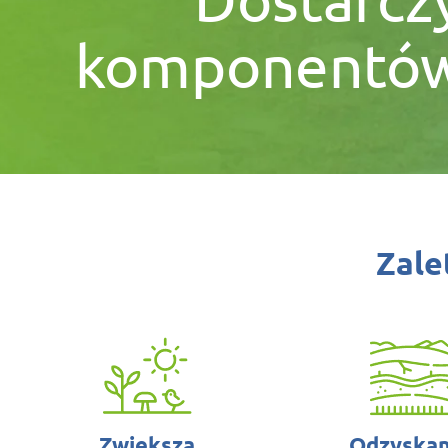
komponentów 
Zale
Zwiększa
Odzyskan