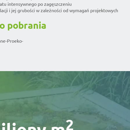
ratu intensywnego po zagęszczeniu
lacji i jej grubości w zależności od wymagań projektowych
o pobrania
one-Proeko-
2
iliony m