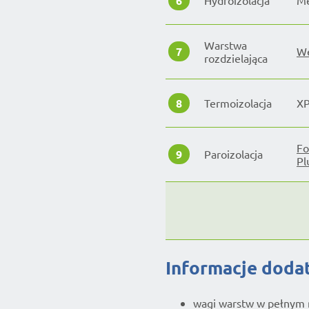
6
Hydroizolacja
Me
Warstwa
7
We
rozdzielająca
8
Termoizolacja
XP
Fo
9
Paroizolacja
Pl
Informacje dod
wagi warstw w pełnym 