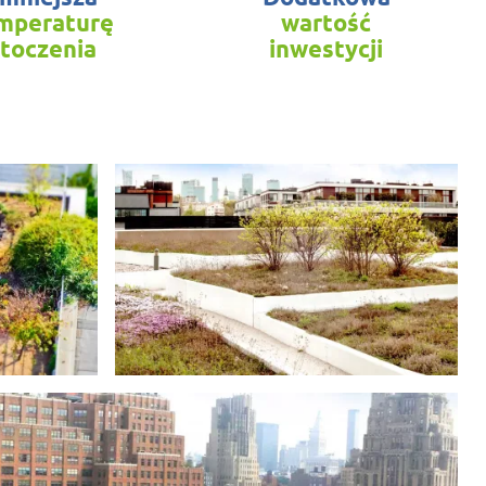
mperaturę
wartość
toczenia
inwestycji