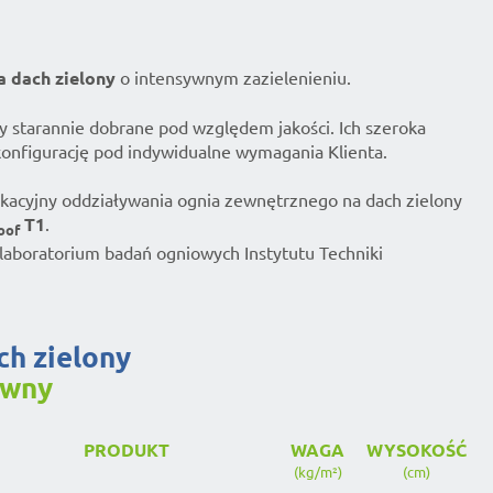
a dach zielony
o intensywnym zazielenieniu.
 starannie dobrane pod względem jakości. Ich szeroka
konfigurację pod indywidualne wymagania Klienta.
ikacyjny oddziaływania ognia zewnętrznego na dach zielony
T1
.
oof
laboratorium badań ogniowych Instytutu Techniki
ch zielony
ywny
PRODUKT
WAGA
WYSOKOŚĆ
(kg/m²)
(cm)