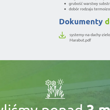
grubość warstwy subst
dobór rodzaju termoizo
dokumenty
d
systemy-na-dachy-ziel
Marabut.pdf
3 m
yliśmy ponad