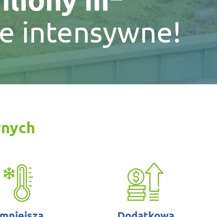
e intensywne!
wnych
mniejsza
Dodatkowa