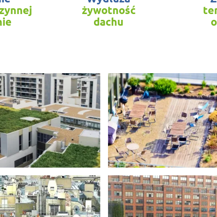
czynnej
żywotność
te
nie
dachu
o