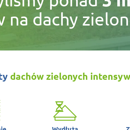
na dachy zielon
ty
dachów zielonych intensy
ie
Wydłuża
Z