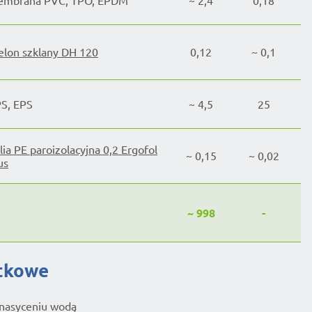
mbrana PVC, TPO, EPDM
~ 2,4
0,18
lon szklany DH 120
0,12
~ 0,1
S, EPS
~ 4,5
25
lia PE paroizolacyjna 0,2 Ergofol
~ 0,15
~ 0,02
us
~ 998
-
atkowe
nasyceniu wodą