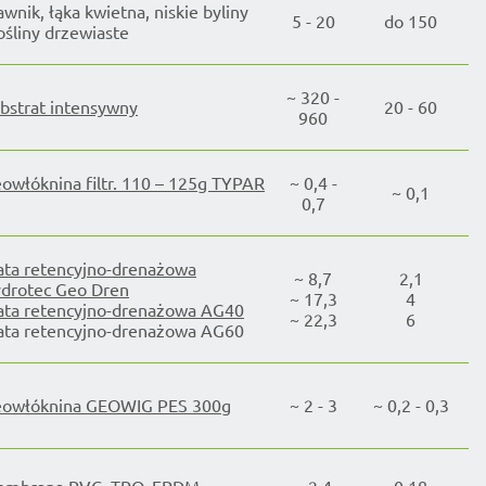
awnik, łąka kwietna, niskie byliny
5 - 20
do 150
rośliny drzewiaste
~ 320 -
bstrat intensywny
20 - 60
960
owłóknina filtr. 110 – 125g TYPAR
~ 0,4 -
~ 0,1
0,7
ta retencyjno-drenażowa
~ 8,7
2,1
drotec Geo Dren
~ 17,3
4
ta retencyjno-drenażowa AG40
~ 22,3
6
ta retencyjno-drenażowa AG60
owłóknina GEOWIG PES 300g
~ 2 - 3
~ 0,2 - 0,3