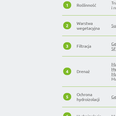
Tr
1
Roślinność
i 
Warstwa
2
Su
wegetacyjna
Ge
3
Filtracja
SF
Ma
Hy
4
Drenaż
Ma
Ma
Ochrona
5
Ge
hydroizolacji