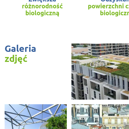
różnorodność
powierzchni 
biologiczną
biologicz
Galeria
zdjęć