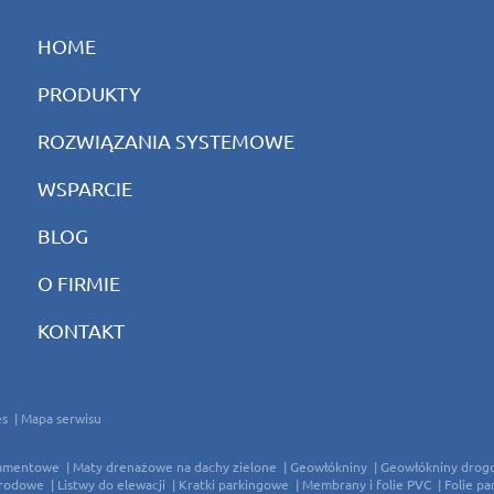
HOME
PRODUKTY
ROZWIĄZANIA SYSTEMOWE
WSPARCIE
BLOG
O FIRMIE
KONTAKT
es
Mapa serwisu
damentowe
Maty drenażowe na dachy zielone
Geowłókniny
Geowłókniny drog
grodowe
Listwy do elewacji
Kratki parkingowe
Membrany i folie PVC
Folie pa