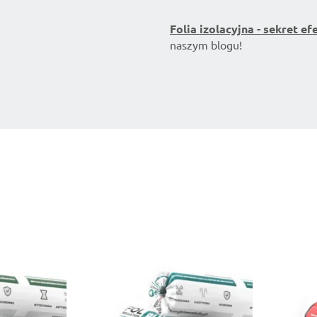
Folia izolacyjna - sekret
naszym blogu!