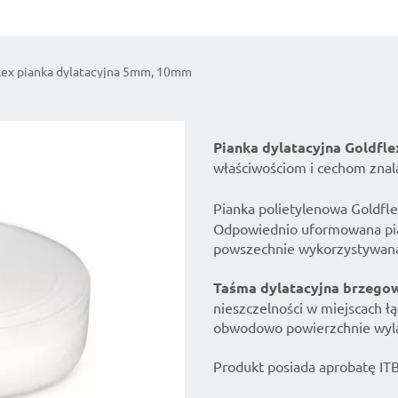
lex pianka dylatacyjna 5mm, 10mm
Pianka dylatacyjna
Goldfle
właściwościom i cechom znal
Pianka polietylenowa Goldfl
Odpowiednio uformowana piank
powszechnie wykorzystywana 
Taśma dylatacyjna brzego
nieszczelności w miejscach ł
obwodowo powierzchnie wyl
Produkt posiada aprobatę ITB