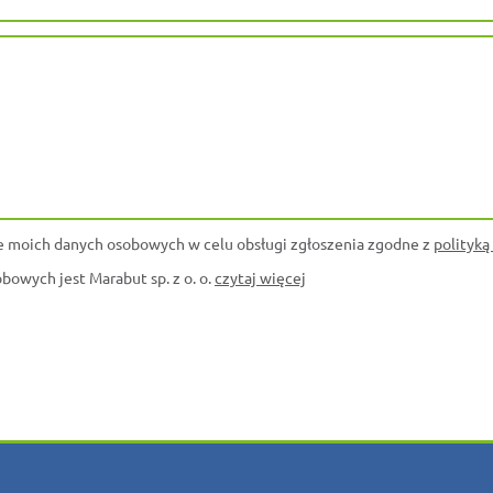
 moich danych osobowych w celu obsługi zgłoszenia zgodne z
polityką
owych jest Marabut sp. z o. o.
czytaj więcej