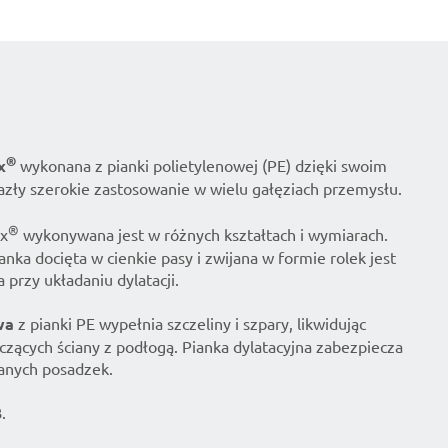
®
x
wykonana z pianki polietylenowej (PE) dzięki swoim
azły szerokie zastosowanie w wielu gałęziach przemysłu.
®
ex
wykonywana jest w różnych kształtach i wymiarach.
a docięta w cienkie pasy i zwijana w formie rolek jest
przy układaniu dylatacji.
wa
z pianki PE wypełnia szczeliny i szpary, likwidując
ączących ściany z podłogą. Pianka dylatacyjna zabezpiecza
anych posadzek.
.