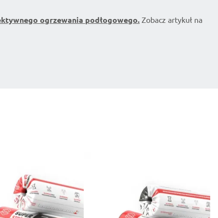
 efektywnego ogrzewania podłogowego.
Zobacz artykuł na