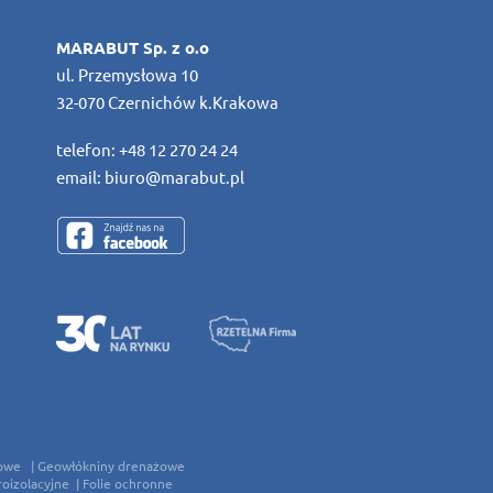
MARABUT Sp. z o.o
ul. Przemysłowa 10
32-070 Czernichów k.Krakowa
telefon:
+48 12 270 24 24
email:
biuro@marabut.pl
owe
Geowłókniny drenażowe
roizolacyjne
Folie ochronne