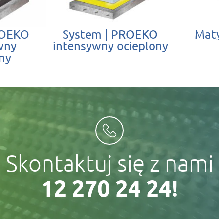
ROEKO
System | PROEKO
Mat
wny
intensywny ocieplony
ny
Skontaktuj się z nami
12 270 24 24!