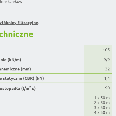
nie ścieków
łókniny filtracyjne
.
chniczne
105
nie (kN/m)
9/9
dynamiczne (mm)
32
e statyczne (CBR) (kN)
1,4
2
90
ostopadła (l/m
s)
1 x 50 m
2 x 50 m
3 x 50 m
4 x 50 m