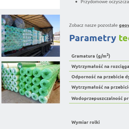
Przydomowe oczyszczal
Zobacz nasze pozostałe
geow
parametry
te
2
Gramatura (g/m
)
Wytrzymałość na rozciąga
Odporność na przebicie 
Wytrzymałość na przebici
Wodoprzepuszczalność pr
Wymiar rolki