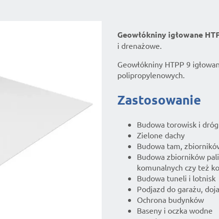
Geowłókniny igłowane HT
i drenażowe.
Geowłókniny HTPP 9 igłowane
polipropylenowych.
Zastosowanie
Budowa torowisk i dró
Zielone dachy
Budowa tam, zbiorników
Budowa zbiorników pal
komunalnych czy też 
Budowa tuneli i lotnisk
Podjazd do garażu, doj
Ochrona budynków
Baseny i oczka wodne