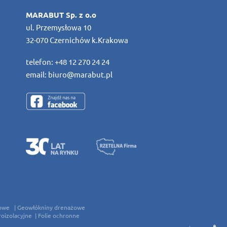
MARABUT Sp. z o.o
ul. Przemysłowa 10
32-070 Czernichów k.Krakowa
telefon:
+48 12 270 24 24
email:
biuro@marabut.pl
owe
Geowłókniny drenażowe
roizolacyjne
Folie ochronne