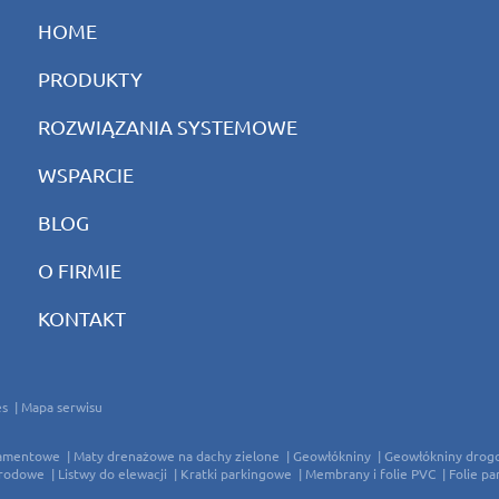
HOME
PRODUKTY
ROZWIĄZANIA SYSTEMOWE
WSPARCIE
BLOG
O FIRMIE
KONTAKT
es
Mapa serwisu
damentowe
Maty drenażowe na dachy zielone
Geowłókniny
Geowłókniny drog
grodowe
Listwy do elewacji
Kratki parkingowe
Membrany i folie PVC
Folie pa