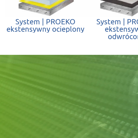
System | PROEKO
System | P
ekstensywny ocieplony
ekstensy
odwróco