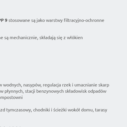
PP 9
stosowane są jako warstwy filtracyjno-ochronne
 są mechanicznie, składają się z włókien
g
 wodnych, nasypów, regulacja rzek i umacnianie skarp
iw płynnych, stacji benzynowych składowisk odpadów
kompostowni
azd tymczasowy, chodniki i ścieżki wokół domu, tarasy