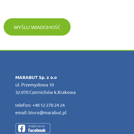
WYŚLIJ WIADOMOŚĆ
MARABUT Sp. z o.o
ul. Przemysłowa 10
32-070 Czernichów k.Krakowa
telefon:
+48 12 270 24 24
email:
biuro@marabut.pl