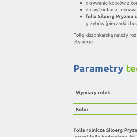
okrywanie kopców z kor
do wyściełania i okrywa
folia Siloerg Pryzma 
grzybów (pieczarki i bo
Folię kiszonkarską należy ro
etykiecie.
parametry
te
Wymiary rolek
Kolor
Folia rolnicza Siloerg Pry
innymi
folie budowlane
,
fol