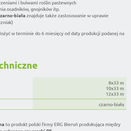
zeniami i bulwami roślin pastewnych
nia osadników, gnojników itp.
czarno-biała
znajduje także zastosowanie w uprawie
czniak)
złożyć w terminie do 6 miesięcy od daty produkcji podanej na
chniczne
8x33 m
10x33 m
12x33 m
czarno-biała
zma
to produkt polski firmy ERG Bieruń produkująca między
ie ochronne
czy
worki PE
.