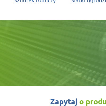
Sznurek rolniczy
Siatki ogrod
zapytaj
o prod