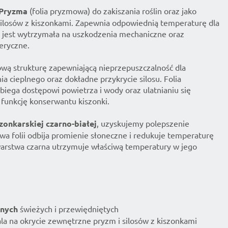
 Pryzma
(folia pryzmowa) do zakiszania roślin oraz jako
silosów z kiszonkami. Zapewnia odpowiednią temperaturę dla
ka jest wytrzymała na uszkodzenia mechaniczne oraz
eryczne.
ową strukturę zapewniającą nieprzepuszczalność dla
 cieplnego oraz dokładne przykrycie silosu. Folia
biega dostępowi powietrza i wody oraz ulatnianiu się
 funkcję konserwantu kiszonki.
szonkarskiej czarno-białej
, uzyskujemy polepszenie
twa folii odbija promienie słoneczne i redukuje temperaturę
warstwa czarna utrzymuje właściwą temperatury w jego
lonych
świeżych i przewiędniętych
a na okrycie zewnętrzne pryzm i silosów z kiszonkami