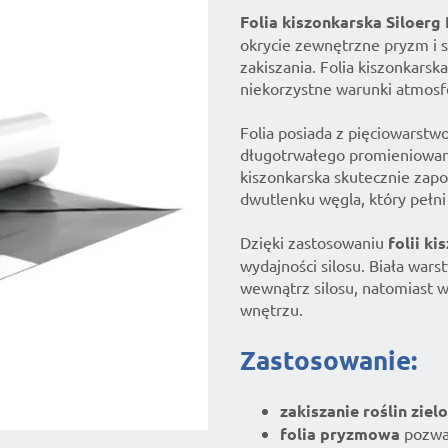
Folia kiszonkarska Siloerg
okrycie zewnętrzne pryzm i 
zakiszania. Folia kiszonkars
niekorzystne warunki atmosf
Folia posiada z pięciowarstw
długotrwałego promieniowania
kiszonkarska skutecznie zapo
dwutlenku węgla, który pełni
Dzięki zastosowaniu
folii ki
wydajności silosu. Biała wars
wewnątrz silosu, natomiast 
wnętrzu.
Zastosowanie:
zakiszanie roślin zie
folia pryzmowa
pozwal