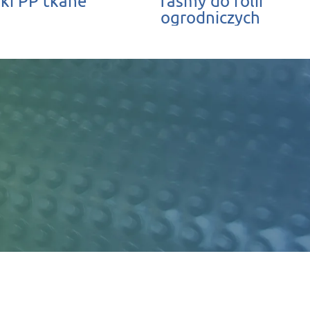
ki PP tkane
Taśmy do folii
ogrodniczych