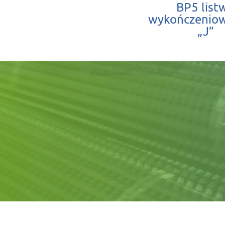
BP5 list
wykończeniow
„J”