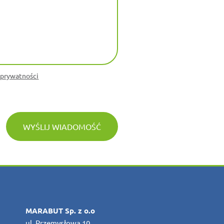
 prywatności
WYŚLIJ WIADOMOŚĆ
MARABUT Sp. z o.o
ul. Przemysłowa 10