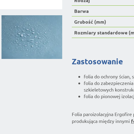
Rodzaj
Barwa
Grubość (mm)
Rozmiary standardowe (m
Zastosowanie
folia do ochrony ścian,
folia do zabezpieczeni
szkieletowych konstrukc
folia do pionowej izola
Folia paroizolacyjna Ergofire 
produkująca między innymi
f