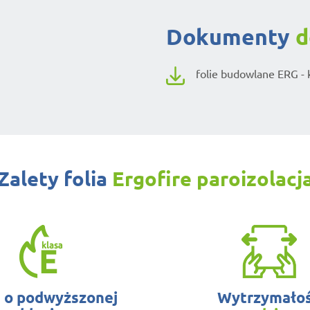
dokumenty
d
folie budowlane ERG - 
Zalety folia
Ergofire paroizolacj
a o podwyższonej
Wytrzymało