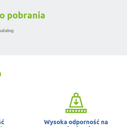
o pobrania
katalog
a
ść
Wysoka odporność na