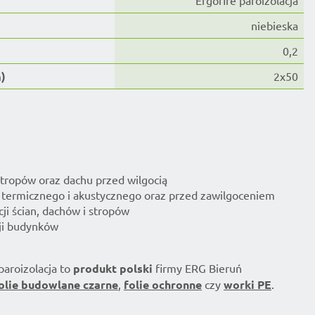
Ergofire paroizolacja
niebieska
0,2
)
2x50
 stropów oraz dachu przed wilgocią
a termicznego i akustycznego oraz przed zawilgoceniem
ji ścian, dachów i stropów
cji budynków
paroizolacja to
produkt polski
firmy ERG Bieruń
olie budowlane czarne
,
folie ochronne
czy
worki PE
.