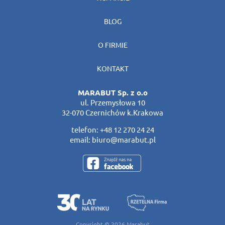
BLOG
O FIRMIE
KONTAKT
MARABUT Sp. z o.o
ul. Przemysłowa 10
32-070 Czernichów k.Krakowa
telefon:
+48 12 270 24 24
email:
biuro@marabut.pl
Copyright © 2026
Marabut